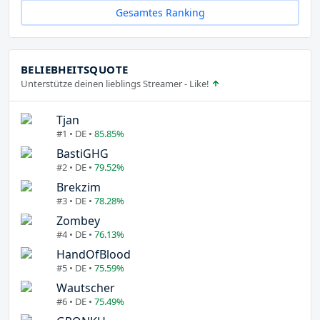
Gesamtes Ranking
BELIEBHEITSQUOTE
Unterstütze deinen lieblings Streamer - Like!
Tjan
#1 • DE •
85.85%
BastiGHG
#2 • DE •
79.52%
Brekzim
#3 • DE •
78.28%
Zombey
#4 • DE •
76.13%
HandOfBlood
#5 • DE •
75.59%
Wautscher
#6 • DE •
75.49%