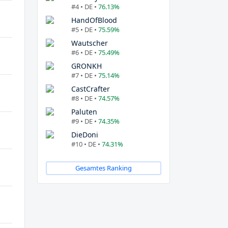
#4 • DE •
76.13%
HandOfBlood
#5 • DE •
75.59%
Wautscher
#6 • DE •
75.49%
GRONKH
#7 • DE •
75.14%
CastCrafter
#8 • DE •
74.57%
Paluten
#9 • DE •
74.35%
DieDoni
#10 • DE •
74.31%
Gesamtes Ranking