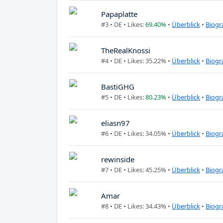
Papaplatte
#3 •
DE
• Likes:
69.40%
•
Überblick
•
Biogr
TheRealKnossi
#4 •
DE
• Likes: 35.22% •
Überblick
•
Biogr
BastiGHG
#5 •
DE
• Likes:
80.23%
•
Überblick
•
Biogr
eliasn97
#6 •
DE
• Likes: 34.05% •
Überblick
•
Biogr
rewinside
#7 •
DE
• Likes: 45.25% •
Überblick
•
Biogr
Amar
#8 •
DE
• Likes: 34.43% •
Überblick
•
Biogr