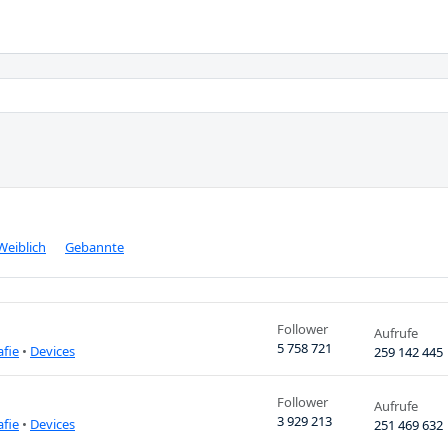
Weiblich
Gebannte
Follower
Aufrufe
5 758 721
afie
•
Devices
259 142 445
Follower
Aufrufe
3 929 213
afie
•
Devices
251 469 632