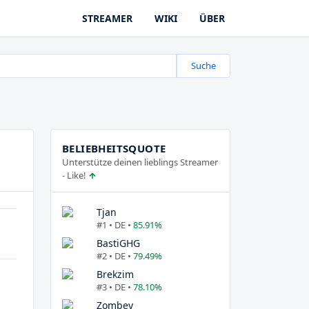
STREAMER
WIKI
ÜBER
Suche
BELIEBHEITSQUOTE
Unterstütze deinen lieblings Streamer
- Like!
Tjan
#1 • DE •
85.91%
BastiGHG
#2 • DE •
79.49%
Brekzim
#3 • DE •
78.10%
Zombey