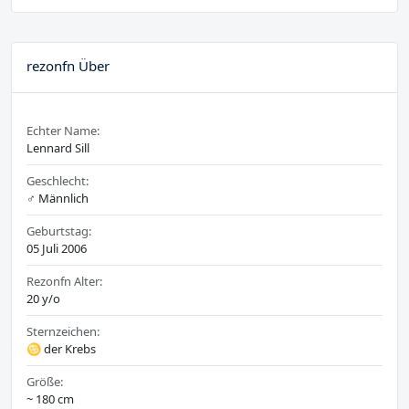
rezonfn Über
Echter Name:
Lennard Sill
Geschlecht:
♂️ Männlich
Geburtstag:
05 Juli 2006
Rezonfn Alter:
20 y/o
Sternzeichen:
♋ der Krebs
Größe:
~ 180 cm