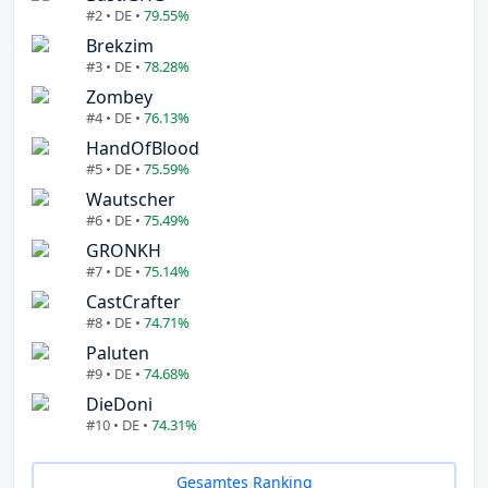
#2 • DE •
79.55%
Brekzim
#3 • DE •
78.28%
Zombey
#4 • DE •
76.13%
HandOfBlood
#5 • DE •
75.59%
Wautscher
#6 • DE •
75.49%
GRONKH
#7 • DE •
75.14%
CastCrafter
#8 • DE •
74.71%
Paluten
#9 • DE •
74.68%
DieDoni
#10 • DE •
74.31%
Gesamtes Ranking