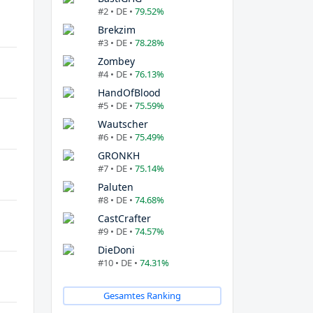
#2 • DE •
79.52%
Brekzim
#3 • DE •
78.28%
Zombey
#4 • DE •
76.13%
HandOfBlood
#5 • DE •
75.59%
Wautscher
#6 • DE •
75.49%
GRONKH
#7 • DE •
75.14%
Paluten
#8 • DE •
74.68%
CastCrafter
#9 • DE •
74.57%
DieDoni
#10 • DE •
74.31%
Gesamtes Ranking