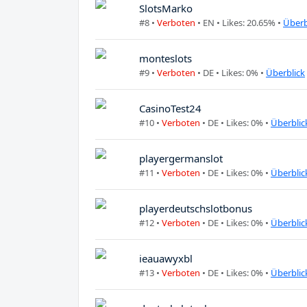
SlotsMarko
#8 •
Verboten
•
EN
• Likes: 20.65% •
Überb
monteslots
#9 •
Verboten
•
DE
• Likes: 0% •
Überblick
CasinoTest24
#10 •
Verboten
•
DE
• Likes: 0% •
Überblic
playergermanslot
#11 •
Verboten
•
DE
• Likes: 0% •
Überblic
playerdeutschslotbonus
#12 •
Verboten
•
DE
• Likes: 0% •
Überblic
ieauawyxbl
#13 •
Verboten
•
DE
• Likes: 0% •
Überblic