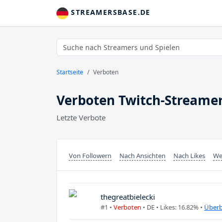
STREAMERSBASE.DE
Startseite
Verboten
Verboten Twitch-Streame
Letzte Verbote
Von Followern
Nach Ansichten
Nach Likes
We
thegreatbielecki
#1 •
Verboten
•
DE
• Likes: 16.82% •
Überb