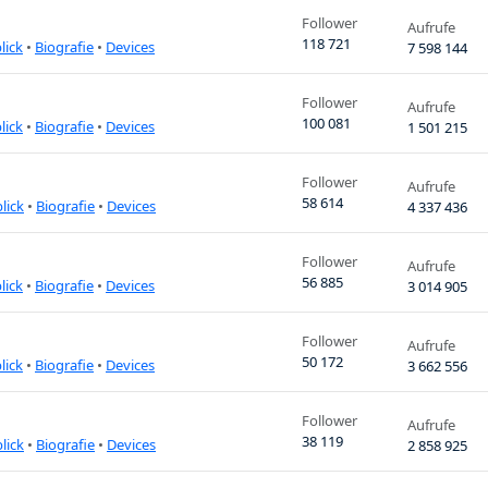
Follower
Aufrufe
118 721
lick
•
Biografie
•
Devices
7 598 144
Follower
Aufrufe
100 081
lick
•
Biografie
•
Devices
1 501 215
Follower
Aufrufe
58 614
lick
•
Biografie
•
Devices
4 337 436
Follower
Aufrufe
56 885
lick
•
Biografie
•
Devices
3 014 905
Follower
Aufrufe
50 172
lick
•
Biografie
•
Devices
3 662 556
Follower
Aufrufe
38 119
lick
•
Biografie
•
Devices
2 858 925