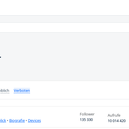
r
iblich
Verboten
Follower
Aufrufe
135 330
lick
•
Biografie
•
Devices
10 014 420