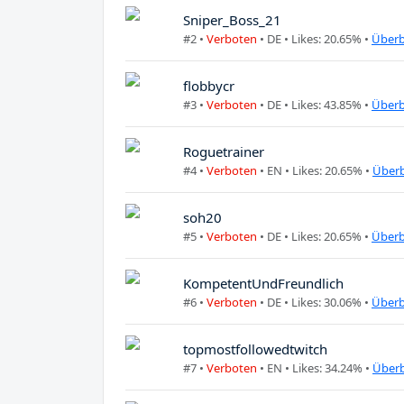
Sniper_Boss_21
#2 •
Verboten
•
DE
• Likes: 20.65% •
Überb
flobbycr
#3 •
Verboten
•
DE
• Likes: 43.85% •
Überb
Roguetrainer
#4 •
Verboten
•
EN
• Likes: 20.65% •
Überb
soh20
#5 •
Verboten
•
DE
• Likes: 20.65% •
Überb
KompetentUndFreundlich
#6 •
Verboten
•
DE
• Likes: 30.06% •
Überb
topmostfollowedtwitch
#7 •
Verboten
•
EN
• Likes: 34.24% •
Überb