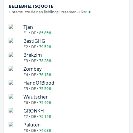
BELIEBHEITSQUOTE
Unterstütze deinen lieblings Streamer - Like!
Tjan
#1 • DE •
85.85%
BastiGHG
#2 • DE •
79.52%
Brekzim
#3 • DE •
78.28%
Zombey
#4 • DE •
76.13%
HandOfBlood
#5 • DE •
75.59%
Wautscher
#6 • DE •
75.49%
GRONKH
#7 • DE •
75.14%
Paluten
#8 • DE •
74.68%