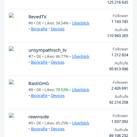
125 216 635
Follower
RevedTV
1 143 745
#6 •
DE
• Likes: 39.54% •
Überblick
•
Biografie
•
Devices
Aufrufe
110 943 265
Follower
unsympathisch_tv
1 212 824
#7 •
DE
• Likes: 46.77% •
Überblick
•
Biografie
•
Devices
Aufrufe
95 813 096
Follower
BastiGHG
2 426 691
#8 •
DE
• Likes:
79.52%
•
Überblick
•
Biografie
•
Devices
Aufrufe
92 214 258
Follower
rewinside
1 937 092
#9 •
DE
• Likes: 45.25% •
Überblick
•
Biografie
•
Devices
Aufrufe
89 106 232