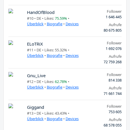
Follower
HandOfBlood
1 646 445
#10 •
DE
• Likes:
75.59%
•
Überblick
•
Biografie
•
Devices
Aufrufe
80 675 805
Follower
ELoTRiX
1 692 076
#11 •
DE
• Likes: 55.32% •
Überblick
•
Biografie
•
Devices
Aufrufe
72 759 268
Follower
Gnu_Live
814 338
#12 •
DE
• Likes:
62.78%
•
Überblick
•
Biografie
•
Devices
Aufrufe
71 661 744
Follower
Giggand
753 605
#13 •
DE
• Likes: 43.43% •
Überblick
•
Biografie
•
Devices
Aufrufe
68 578 055