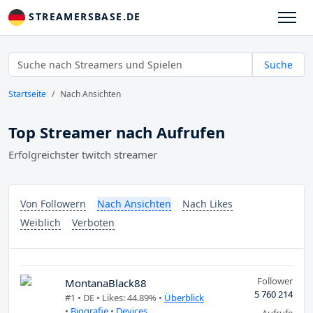
STREAMERSBASE.DE
Suche
Startseite
Nach Ansichten
Top Streamer nach Aufrufen
Erfolgreichster twitch streamer
Von Followern
Nach Ansichten
Nach Likes
Weiblich
Verboten
Follower
MontanaBlack88
5 760 214
#1 •
DE
• Likes: 44.89% •
Überblick
•
Biografie
•
Devices