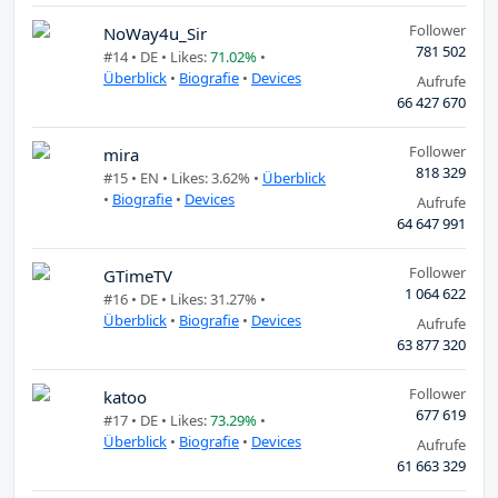
Follower
NoWay4u_Sir
781 502
#14 •
DE
• Likes:
71.02%
•
Überblick
•
Biografie
•
Devices
Aufrufe
66 427 670
Follower
mira
818 329
#15 •
EN
• Likes: 3.62% •
Überblick
•
Biografie
•
Devices
Aufrufe
64 647 991
Follower
GTimeTV
1 064 622
#16 •
DE
• Likes: 31.27% •
Überblick
•
Biografie
•
Devices
Aufrufe
63 877 320
Follower
katoo
677 619
#17 •
DE
• Likes:
73.29%
•
Überblick
•
Biografie
•
Devices
Aufrufe
61 663 329