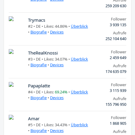
Aufrufe
259 209 630
Follower
Trymacs
3 939 135
#2 •
DE
• Likes: 44.86% •
Überblick
•
Biografie
•
Devices
Aufrufe
252 104 640
Follower
TheRealKnossi
2 459 649
#3 •
DE
• Likes: 34.07% •
Überblick
•
Biografie
•
Devices
Aufrufe
174 635 079
Follower
Papaplatte
3 115 939
#4 •
DE
• Likes:
69.24%
•
Überblick
•
Biografie
•
Devices
Aufrufe
155 796 950
Follower
Amar
1 868 905
#5 •
DE
• Likes: 34.43% •
Überblick
•
Biografie
•
Devices
Aufrufe