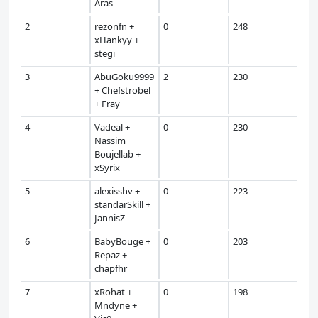
Aras
2
rezonfn +
0
248
xHankyy +
stegi
3
AbuGoku9999
2
230
+ Chefstrobel
+ Fray
4
Vadeal +
0
230
Nassim
Boujellab +
xSyrix
5
alexisshv +
0
223
standarSkill +
JannisZ
6
BabyBouge +
0
203
Repaz +
chapfhr
7
xRohat +
0
198
Mndyne +