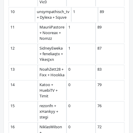
Vic0
10
unsympathisch_tv
1
89
+ Dylexa + Squve
11
MauriiPastore
1
89
+ Nooreax +
Nomzz
12
SidneyEweka
1
87
+ feneliaqtx +
YikesJxn
13
NoahZett28 +
0
83
Fixx + Hookka
14
Katoo +
0
79
HuebiTV +
Timit
15
rezonfn +
0
76
xHankyy +
stegi
16
NiklasWilson
0
72
+