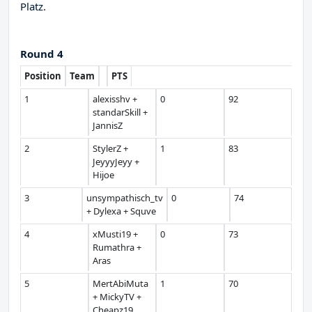
Platz.
Round 4
Position
Team
PTS
1
alexisshv +
0
92
standarSkill +
JannisZ
2
StylerZ +
1
83
JeyyyJeyy +
Hijoe
3
unsympathisch_tv
0
74
+ Dylexa + Squve
4
xMusti19 +
0
73
Rumathra +
Aras
5
MertAbiMuta
1
70
+ MickyTV +
Cheapz19