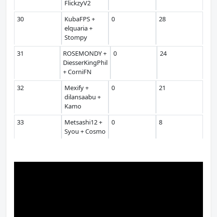
FlickzyV2
30
KubaFPS +
0
28
elquaria +
Stompy
31
ROSEMONDY +
0
24
DiesserKingPhil
+ CorniFN
32
Mexify +
0
21
dilansaabu +
Kamo
33
Metsashi12 +
0
8
Syou + Cosmo