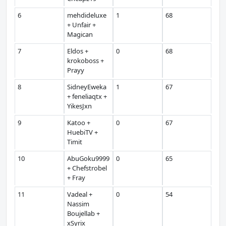
6
mehdideluxe
1
68
+ Unfair +
Magican
7
Eldos +
0
68
krokoboss +
Prayy
8
SidneyEweka
1
67
+ feneliaqtx +
YikesJxn
9
Katoo +
0
67
HuebiTV +
Timit
10
AbuGoku9999
0
65
+ Chefstrobel
+ Fray
11
Vadeal +
0
54
Nassim
Boujellab +
xSyrix