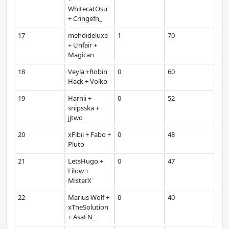
WhitecatOsu
+ Cringefn_
17
mehdideluxe
1
70
+ Unfair +
Magican
18
Veyla +Robin
0
60
Hack + Volko
19
Harnii +
0
52
snipsska +
jjtwo
20
xFibii + Fabo +
0
48
Pluto
21
LetsHugo +
0
47
Filow +
MisterX
22
Marius Wolf +
0
40
xTheSolution
+ AsaFN_