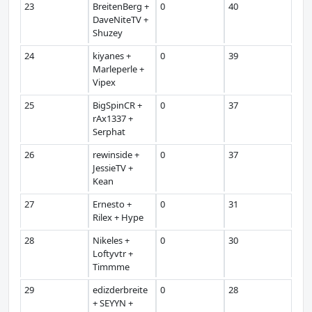
23
BreitenBerg +
0
40
DaveNiteTV +
Shuzey
24
kiyanes +
0
39
Marleperle +
Vipex
25
BigSpinCR +
0
37
rAx1337 +
Serphat
26
rewinside +
0
37
JessieTV +
Kean
27
Ernesto +
0
31
Rilex + Hype
28
Nikeles +
0
30
Loftyvtr +
Timmme
29
edizderbreite
0
28
+ SEYYN +