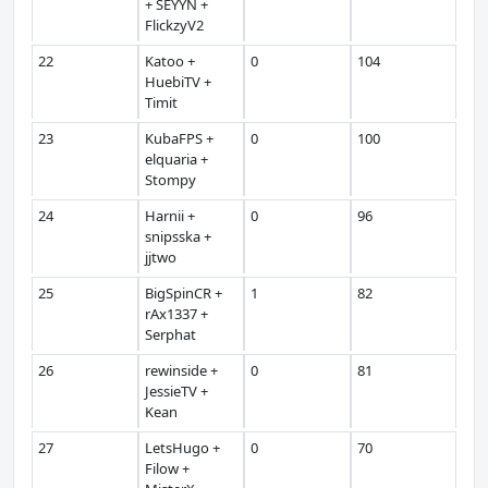
+ SEYYN +
FlickzyV2
22
Katoo +
0
104
HuebiTV +
Timit
23
KubaFPS +
0
100
elquaria +
Stompy
24
Harnii +
0
96
snipsska +
jjtwo
25
BigSpinCR +
1
82
rAx1337 +
Serphat
26
rewinside +
0
81
JessieTV +
Kean
27
LetsHugo +
0
70
Filow +