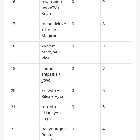
16
rewinside +
0
9
JessieTV +
Kean
17
mehdideluxe
0
8
+ Unfair +
Magican
18
xRohat +
0
8
Mndyne +
Vic0
19
Harnii +
0
8
snipsska +
jjtwo
20
Ernesto +
0
6
Rilex + Hype
21
rezonfn +
0
5
xHankyy +
stegi
22
BabyBouge +
0
4
Repaz +