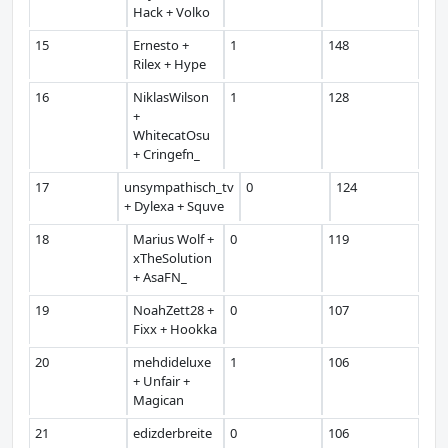
Hack + Volko
15
Ernesto +
1
148
Rilex + Hype
16
NiklasWilson
1
128
+
WhitecatOsu
+ Cringefn_
17
unsympathisch_tv
0
124
+ Dylexa + Squve
18
Marius Wolf +
0
119
xTheSolution
+ AsaFN_
19
NoahZett28 +
0
107
Fixx + Hookka
20
mehdideluxe
1
106
+ Unfair +
Magican
21
edizderbreite
0
106