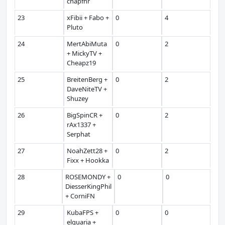
chapfhr
23
xFibii + Fabo +
0
4
Pluto
24
MertAbiMuta
0
2
+ MickyTV +
Cheapz19
25
BreitenBerg +
0
2
DaveNiteTV +
Shuzey
26
BigSpinCR +
0
2
rAx1337 +
Serphat
27
NoahZett28 +
0
2
Fixx + Hookka
28
ROSEMONDY +
0
0
DiesserKingPhil
+ CorniFN
29
KubaFPS +
0
0
elquaria +