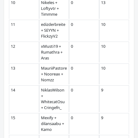
10
Nikeles +
0
13
Loftyvtr +
Timmme
11
edizderbreite
0
10
+ SEYYN +
FlickzyV2
12
xMusti19 +
0
10
Rumathra +
Aras
13
MauriiPastore
0
10
+ Nooreax +
Nomzz
14
NiklasWilson
0
9
+
WhitecatOsu
+ Cringefn_
15
Mexify +
0
9
dilansaabu +
Kamo