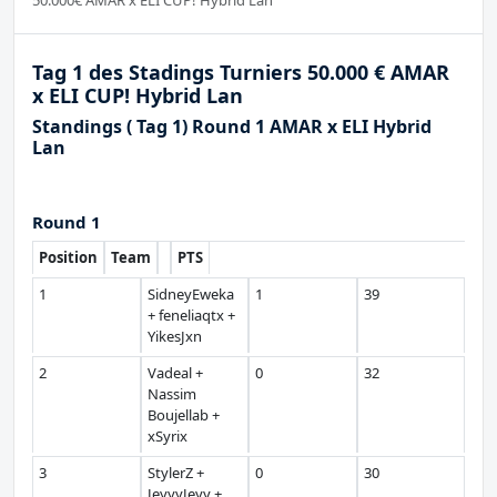
Tag 1 des Stadings Turniers 50.000 € AMAR
x ELI CUP! Hybrid Lan
Standings ( Tag 1) Round 1 AMAR x ELI Hybrid
Lan
Round 1
Position
Team
PTS
1
SidneyEweka
1
39
+ feneliaqtx +
YikesJxn
2
Vadeal +
0
32
Nassim
Boujellab +
xSyrix
3
StylerZ +
0
30
JeyyyJeyy +