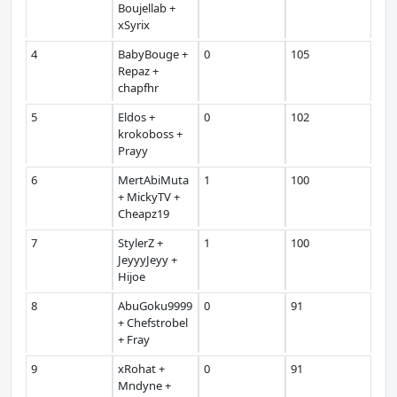
Boujellab +
xSyrix
4
BabyBouge +
0
105
Repaz +
chapfhr
5
Eldos +
0
102
krokoboss +
Prayy
6
MertAbiMuta
1
100
+ MickyTV +
Cheapz19
7
StylerZ +
1
100
JeyyyJeyy +
Hijoe
8
AbuGoku9999
0
91
+ Chefstrobel
+ Fray
9
xRohat +
0
91
Mndyne +