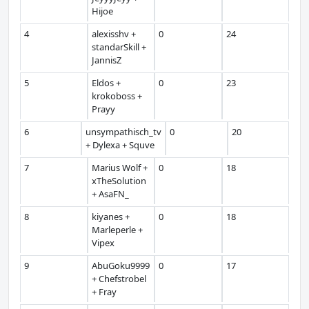
Hijoe
4
alexisshv +
0
24
standarSkill +
JannisZ
5
Eldos +
0
23
krokoboss +
Prayy
6
unsympathisch_tv
0
20
+ Dylexa + Squve
7
Marius Wolf +
0
18
xTheSolution
+ AsaFN_
8
kiyanes +
0
18
Marleperle +
Vipex
9
AbuGoku9999
0
17
+ Chefstrobel
+ Fray