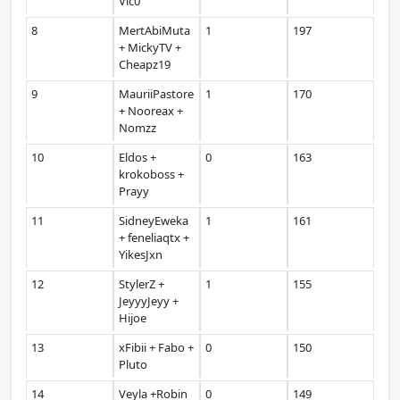
Vic0
8
MertAbiMuta
1
197
+ MickyTV +
Cheapz19
9
MauriiPastore
1
170
+ Nooreax +
Nomzz
10
Eldos +
0
163
krokoboss +
Prayy
11
SidneyEweka
1
161
+ feneliaqtx +
YikesJxn
12
StylerZ +
1
155
JeyyyJeyy +
Hijoe
13
xFibii + Fabo +
0
150
Pluto
14
Veyla +Robin
0
149