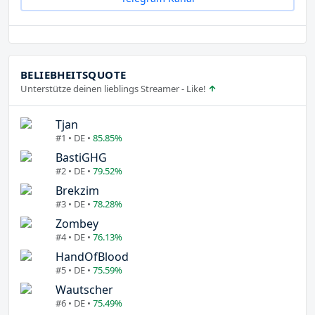
BELIEBHEITSQUOTE
Unterstütze deinen lieblings Streamer - Like!
Tjan
#1 • DE •
85.85%
BastiGHG
#2 • DE •
79.52%
Brekzim
#3 • DE •
78.28%
Zombey
#4 • DE •
76.13%
HandOfBlood
#5 • DE •
75.59%
Wautscher
#6 • DE •
75.49%