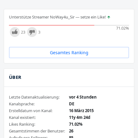
Unterstütze Streamer NoWay4u_Sir — setze ein Like!
71.02
%
23
3
Gesamtes Ranking
ÜBER
Letzte Datenaktualisierung:
vor 4 Stunden
Kanalsprache:
DE
Erstelldatum von Kanal:
16 März 2015
Kanal existiert:
11y 4m 24d
Likes Ranking:
71.02%
Gesamtstimmen der Benutzer:
26
Aufrufe pro Follower:
85