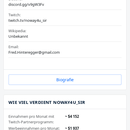
discord.gg/v9gW3Fv
Twitch:
twitch.tv/noway4u_sir
Wikipedia:
Unbekannt
Email:
Fred.Hinteregger@gmail.com
Biografie
WIE VIEL VERDIENT NOWAY4U_SIR
Einnahmen pro Monat mit
~ $4 152
Twitch-Partnerprogramm:
Werbeeinnahmen pro Monat:
~ $1 937