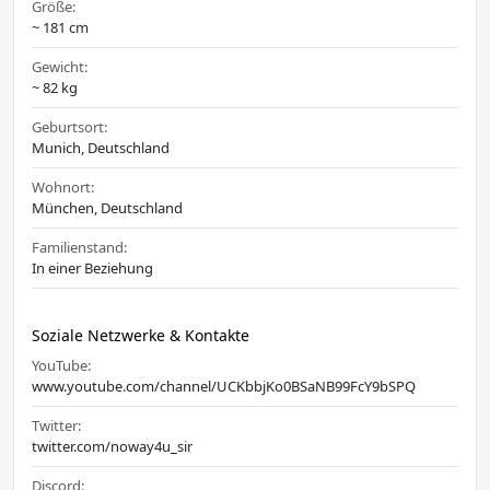
Größe:
~ 181 cm
Gewicht:
~ 82 kg
Geburtsort:
Munich, Deutschland
Wohnort:
München, Deutschland
Familienstand:
In einer Beziehung
Soziale Netzwerke & Kontakte
YouTube:
www.youtube.com/channel/UCKbbjKo0BSaNB99FcY9bSPQ
Twitter:
twitter.com/noway4u_sir
Discord: