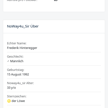
NoWay4u_Sir Über
Echter Name:
Frederik Hinteregger
Geschlecht:
♂️ Männlich
Geburtstag:
15 August 1992
Noway4u_sir Alter:
33 y/o
Sternzeichen:
♌ der Löwe