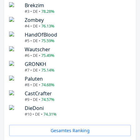
Brekzim
#3 • DE •
78.28%
Zombey
#4 • DE •
76.13%
HandOfBlood
#5 • DE •
75.59%
Wautscher
#6 • DE •
75.49%
GRONKH
#7 • DE •
75.14%
Paluten
#8 • DE •
74.68%
CastCrafter
#9 • DE •
74.57%
DieDoni
#10 • DE •
74.31%
Gesamtes Ranking