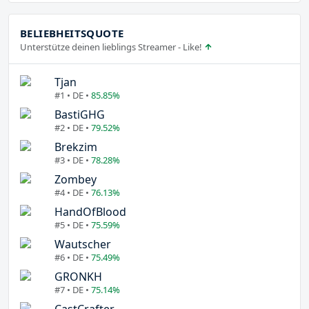
BELIEBHEITSQUOTE
Unterstütze deinen lieblings Streamer - Like!
Tjan
#1 • DE •
85.85%
BastiGHG
#2 • DE •
79.52%
Brekzim
#3 • DE •
78.28%
Zombey
#4 • DE •
76.13%
HandOfBlood
#5 • DE •
75.59%
Wautscher
#6 • DE •
75.49%
GRONKH
#7 • DE •
75.14%
CastCrafter