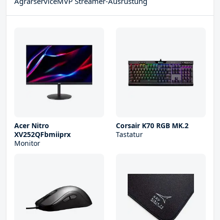
AgrarserviceMVP Streamer-Ausrüstung
Acer Nitro
Corsair K70 RGB MK.2
XV252QFbmiiprx
Tastatur
Monitor