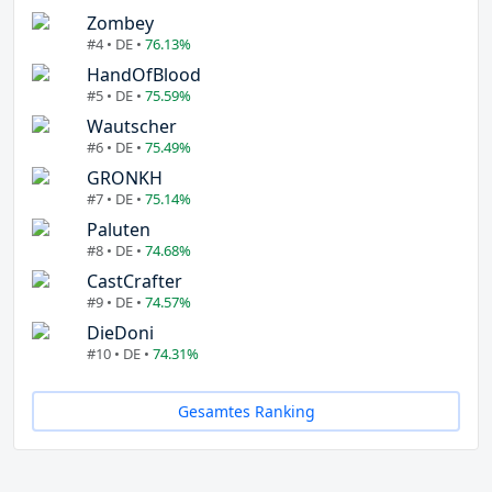
Zombey
#4 • DE •
76.13%
HandOfBlood
#5 • DE •
75.59%
Wautscher
#6 • DE •
75.49%
GRONKH
#7 • DE •
75.14%
Paluten
#8 • DE •
74.68%
CastCrafter
#9 • DE •
74.57%
DieDoni
#10 • DE •
74.31%
Gesamtes Ranking