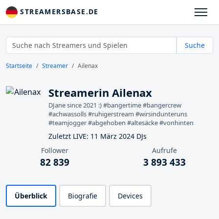
STREAMERSBASE.DE
Suche
Startseite
Streamer
Ailenax
Streamerin Ailenax
DJane since 2021 :) #bangertime #bangercrew
#achwassolls #ruhigerstream #wirsindunteruns
#teamjogger #abgehoben #altesäcke #vonhinten
Zuletzt LIVE: 11 März 2024 DJs
Follower
Aufrufe
82 839
3 893 433
Überblick
Biografie
Devices