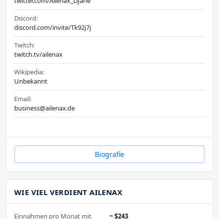
twitter.com/Ailenax_DJane
Discord:
discord.com/invite/Tk92j7j
Twitch:
twitch.tv/ailenax
Wikipedia:
Unbekannt
Email:
business@ailenax.de
Biografie
WIE VIEL VERDIENT AILENAX
Einnahmen pro Monat mit
~ $243