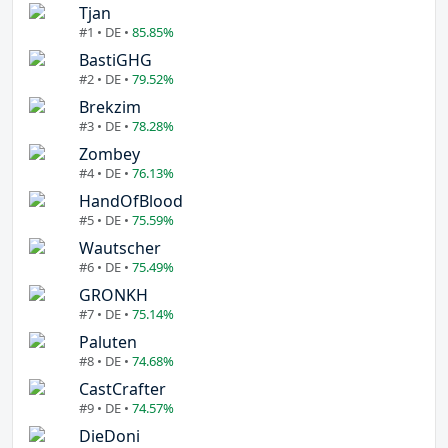
Tjan
#1 • DE •
85.85%
BastiGHG
#2 • DE •
79.52%
Brekzim
#3 • DE •
78.28%
Zombey
#4 • DE •
76.13%
HandOfBlood
#5 • DE •
75.59%
Wautscher
#6 • DE •
75.49%
GRONKH
#7 • DE •
75.14%
Paluten
#8 • DE •
74.68%
CastCrafter
#9 • DE •
74.57%
DieDoni