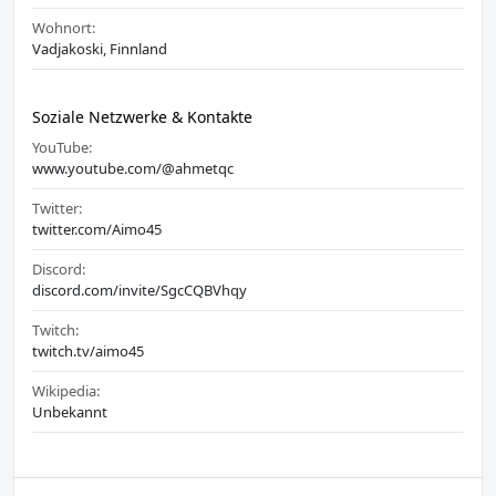
Wohnort:
Vadjakoski, Finnland
Soziale Netzwerke & Kontakte
YouTube:
www.youtube.com/@ahmetqc
Twitter:
twitter.com/Aimo45
Discord:
discord.com/invite/SgcCQBVhqy
Twitch:
twitch.tv/aimo45
Wikipedia:
Unbekannt