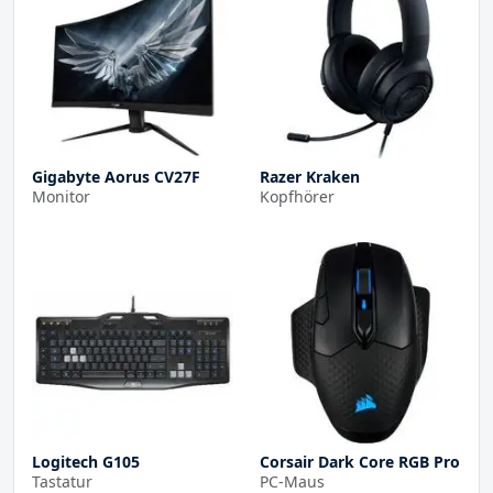
Gigabyte Aorus CV27F
Razer Kraken
Monitor
Kopfhörer
Logitech G105
Corsair Dark Core RGB Pro
Tastatur
PC-Maus