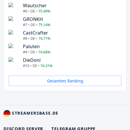
Wautscher
#6 • DE •
75.49%
GRONKH
#7 • DE •
75.14%
CastCrafter
#8 • DE •
74.71%
Paluten
#9 • DE •
74.68%
DieDoni
#10 • DE •
74.31%
Gesamtes Ranking
STREAMERSBASE.DE
DISCORD SERVER
TELEGRAM GRUPPE