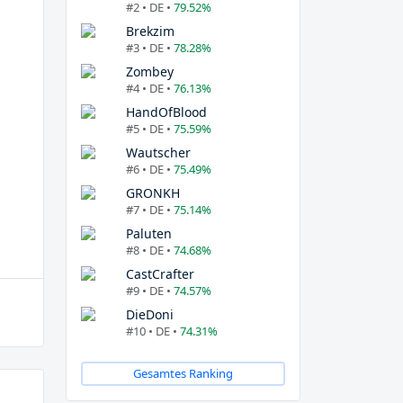
#2 • DE •
79.52%
Brekzim
#3 • DE •
78.28%
Zombey
#4 • DE •
76.13%
HandOfBlood
#5 • DE •
75.59%
Wautscher
#6 • DE •
75.49%
GRONKH
#7 • DE •
75.14%
Paluten
#8 • DE •
74.68%
CastCrafter
#9 • DE •
74.57%
DieDoni
#10 • DE •
74.31%
Gesamtes Ranking