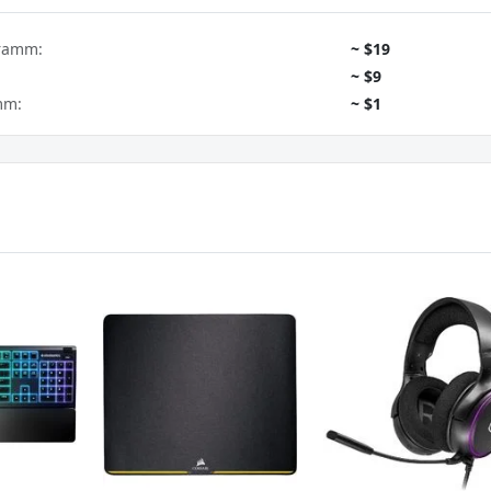
gramm:
~ $19
~ $9
mm:
~ $1