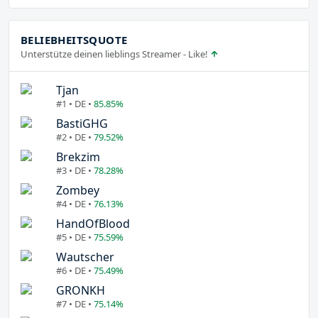
BELIEBHEITSQUOTE
Unterstütze deinen lieblings Streamer - Like!
Tjan
#1 • DE •
85.85%
BastiGHG
#2 • DE •
79.52%
Brekzim
#3 • DE •
78.28%
Zombey
#4 • DE •
76.13%
HandOfBlood
#5 • DE •
75.59%
Wautscher
#6 • DE •
75.49%
GRONKH
#7 • DE •
75.14%