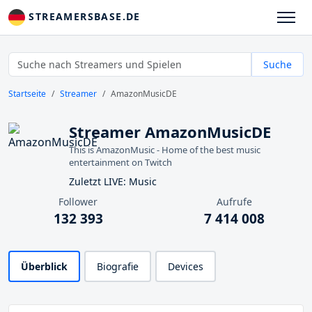
STREAMERSBASE.DE
Suche
Startseite
Streamer
AmazonMusicDE
Streamer AmazonMusicDE
This is AmazonMusic - Home of the best music
entertainment on Twitch
Zuletzt LIVE: Music
Follower
Aufrufe
132 393
7 414 008
Überblick
Biografie
Devices