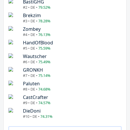
BastiGHG
#2 • DE •
79.52%
Brekzim
#3 • DE •
78.28%
Zombey
#4 • DE •
76.13%
HandOfBlood
#5 • DE •
75.59%
Wautscher
#6 • DE •
75.49%
GRONKH
#7 • DE •
75.14%
Paluten
#8 • DE •
74.68%
CastCrafter
#9 • DE •
74.57%
DieDoni
#10 • DE •
74.31%