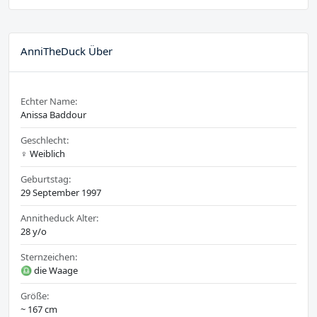
AnniTheDuck Über
Echter Name:
Anissa Baddour
Geschlecht:
♀️ Weiblich
Geburtstag:
29 September 1997
Annitheduck Alter:
28 y/o
Sternzeichen:
♎ die Waage
Größe:
~ 167 cm