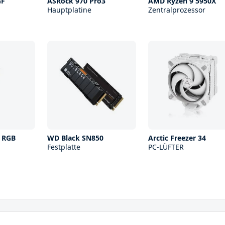
GF
ASRock 970 Pro3
AMD Ryzen 9 5950X
Hauptplatine
Zentralprozessor
s RGB
WD Black SN850
Arctic Freezer 34
Festplatte
PC-LÜFTER