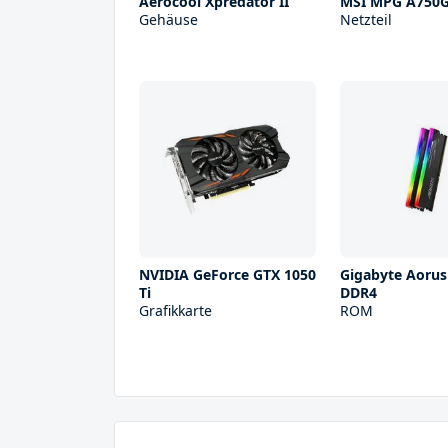
Aerocool Xpredator II
MSI MPG A750
Gehäuse
Netzteil
NVIDIA GeForce GTX 1050
Gigabyte Aoru
Ti
DDR4
Grafikkarte
ROM