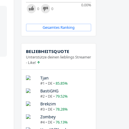
0.00
%
0
0
Gesamtes Ranking
BELIEBHEITSQUOTE
Unterstütze deinen lieblings Streamer
- Like!
Tjan
#1 • DE •
85.85%
BastiGHG
#2 • DE •
79.52%
Brekzim
#3 • DE •
78.28%
Zombey
#4 • DE •
76.13%