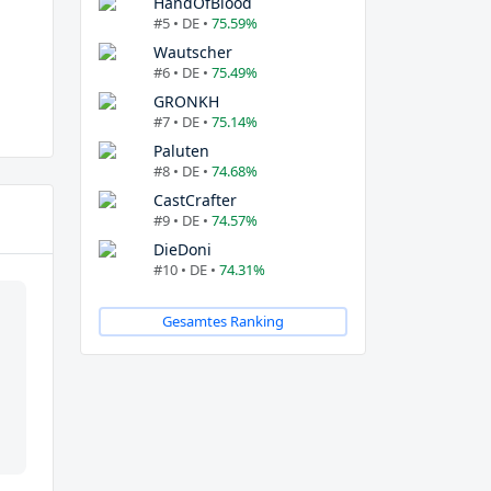
HandOfBlood
#5 • DE •
75.59%
Wautscher
#6 • DE •
75.49%
GRONKH
#7 • DE •
75.14%
Paluten
#8 • DE •
74.68%
CastCrafter
#9 • DE •
74.57%
DieDoni
#10 • DE •
74.31%
Gesamtes Ranking