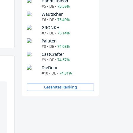
HandOfBlood
#5 • DE •
75.59%
Wautscher
#6 • DE •
75.49%
GRONKH
#7 • DE •
75.14%
Paluten
#8 • DE •
74.68%
CastCrafter
#9 • DE •
74.57%
DieDoni
#10 • DE •
74.31%
Gesamtes Ranking