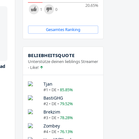
20.65
%
1
0
Gesamtes Ranking
BELIEBHEITSQUOTE
Unterstütze deinen lieblings Streamer
lad
- Like!
Tjan
#1 • DE •
85.85%
BastiGHG
#2 • DE •
79.52%
Brekzim
#3 • DE •
78.28%
Zombey
#4 • DE •
76.13%