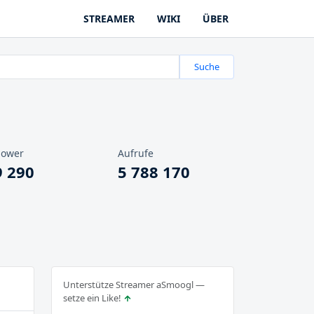
STREAMER
WIKI
ÜBER
Suche
lower
Aufrufe
9 290
5 788 170
Unterstütze Streamer aSmoogl —
setze ein Like!