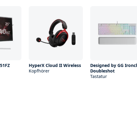
51FZ
HyperX Cloud II Wireless
Designed by GG Ironc
Kopfhörer
Doubleshot
Tastatur