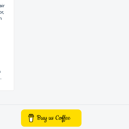
air
r,
n
n
.
Buy us Coffee