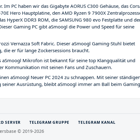
. Im PC haben wir das Gigabyte AORUS C300 Gehäuse, das Cors
670E Hero Hauptplatine, den AMD Ryzen 9 7900X Zentralprozesso
, das HyperX DDR3 ROM, die SAMSUNG 980 evo Festplatte und de
 Dieser Gaming PC gibt aSmoogl die Power und Speed für seine
ozzi Vernazza Soft Fabric. Dieser aSmoogl Gaming-Stuhl bietet
 die er für lange Zockersessions braucht.
s aSmoogl Mikrofon ist bekannt für seine top Klangqualität und
per Kommunikation mit seinen Fans und Zuschauern.
, einen aSmoogl Neuer PC 2024 zu schnappen. Mit seiner ständige
g seiner Ausrüstung, bleibt aSmoogl immer am Ball beim Gaming
RD SERVER
TELEGRAM GRUPPE
TELEGRAM KANAL
ersbase © 2019-2026