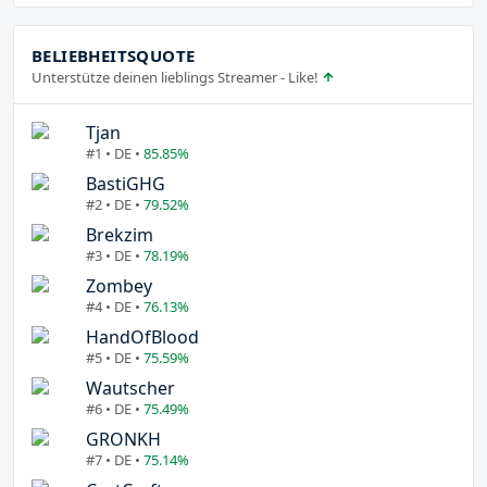
BELIEBHEITSQUOTE
Unterstütze deinen lieblings Streamer - Like!
Tjan
#1 • DE •
85.85%
BastiGHG
#2 • DE •
79.52%
Brekzim
#3 • DE •
78.19%
Zombey
#4 • DE •
76.13%
HandOfBlood
#5 • DE •
75.59%
Wautscher
#6 • DE •
75.49%
GRONKH
#7 • DE •
75.14%