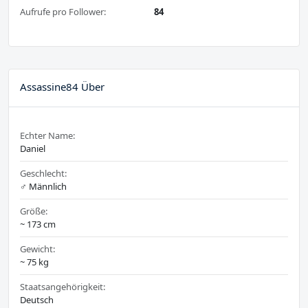
Aufrufe pro Follower:
84
Assassine84 Über
Echter Name:
Daniel
Geschlecht:
♂️ Männlich
Größe:
~ 173 cm
Gewicht:
~ 75 kg
Staatsangehörigkeit:
Deutsch