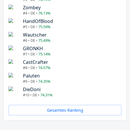
Zombey
#4 • DE •
76.13%
HandOfBlood
#5 • DE •
75.59%
Wautscher
#6 • DE •
75.49%
GRONKH
#7 • DE •
75.14%
CastCrafter
#8 • DE •
74.57%
Paluten
#9 • DE •
74.35%
DieDoni
#10 • DE •
74.31%
Gesamtes Ranking