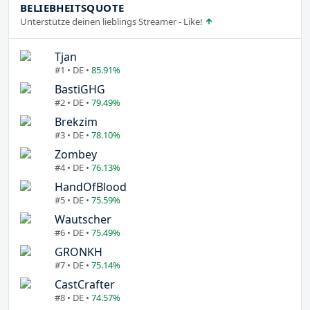
BELIEBHEITSQUOTE
Unterstütze deinen lieblings Streamer - Like!
Tjan
#1 • DE •
85.91%
BastiGHG
#2 • DE •
79.49%
Brekzim
#3 • DE •
78.10%
Zombey
#4 • DE •
76.13%
HandOfBlood
#5 • DE •
75.59%
Wautscher
#6 • DE •
75.49%
GRONKH
#7 • DE •
75.14%
CastCrafter
#8 • DE •
74.57%