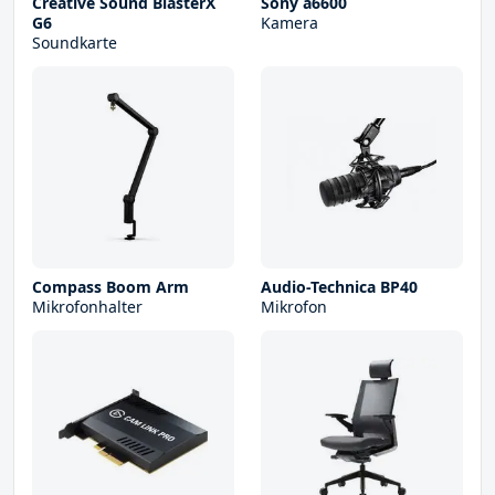
Creative Sound BlasterX
Sony a6600
G6
Kamera
Soundkarte
Compass Boom Arm
Audio-Technica BP40
Mikrofonhalter
Mikrofon