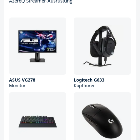
AzereQ Streamer-Ausrüstung
ASUS VG278
Logitech G633
Monitor
Kopfhörer