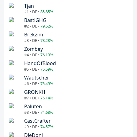
Tjan
#1 • DE •
85.85%
BastiGHG
#2 • DE •
79.52%
Brekzim
#3 • DE •
78.28%
Zombey
#4 • DE •
76.13%
HandOfBlood
#5 • DE •
75.59%
Wautscher
#6 • DE •
75.49%
GRONKH
#7 • DE •
75.14%
Paluten
#8 • DE •
74.68%
CastCrafter
#9 • DE •
74.57%
DieDoni