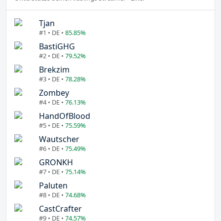
Tjan
#1 • DE •
85.85%
BastiGHG
#2 • DE •
79.52%
Brekzim
#3 • DE •
78.28%
Zombey
#4 • DE •
76.13%
HandOfBlood
#5 • DE •
75.59%
Wautscher
#6 • DE •
75.49%
GRONKH
#7 • DE •
75.14%
Paluten
#8 • DE •
74.68%
CastCrafter
#9 • DE •
74.57%