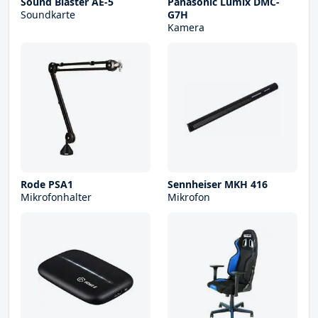
Sound Blaster AE-5
Panasonic Lumix DMC-
Soundkarte
G7H
Kamera
Rode PSA1
Sennheiser MKH 416
Mikrofonhalter
Mikrofon