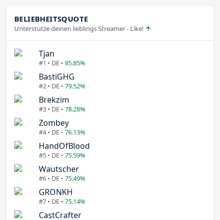
BELIEBHEITSQUOTE
Unterstütze deinen lieblings Streamer - Like!
Tjan
#1 • DE •
85.85%
BastiGHG
#2 • DE •
79.52%
Brekzim
#3 • DE •
78.28%
Zombey
#4 • DE •
76.13%
HandOfBlood
#5 • DE •
75.59%
Wautscher
#6 • DE •
75.49%
GRONKH
#7 • DE •
75.14%
CastCrafter