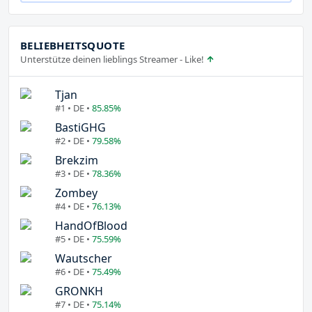
BELIEBHEITSQUOTE
Unterstütze deinen lieblings Streamer - Like!
Tjan
#1 • DE •
85.85%
BastiGHG
#2 • DE •
79.58%
Brekzim
#3 • DE •
78.36%
Zombey
#4 • DE •
76.13%
HandOfBlood
#5 • DE •
75.59%
Wautscher
#6 • DE •
75.49%
GRONKH
#7 • DE •
75.14%