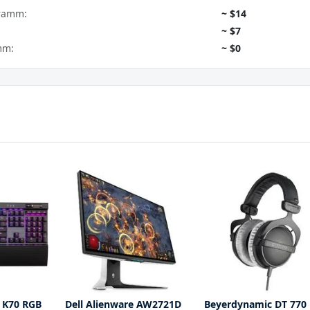
gramm:
~ $14
~ $7
mm:
~ $0
 K70 RGB
Dell Alienware AW2721D
Beyerdynamic DT 770