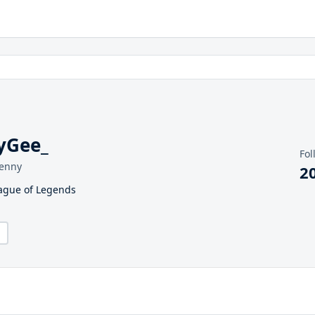
yGee_
Fol
benny
2
eague of Legends