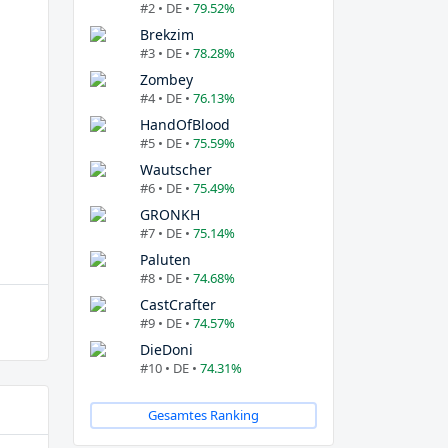
#2 • DE •
79.52%
Brekzim
#3 • DE •
78.28%
Zombey
#4 • DE •
76.13%
HandOfBlood
#5 • DE •
75.59%
Wautscher
#6 • DE •
75.49%
GRONKH
#7 • DE •
75.14%
Paluten
#8 • DE •
74.68%
CastCrafter
#9 • DE •
74.57%
DieDoni
#10 • DE •
74.31%
Gesamtes Ranking