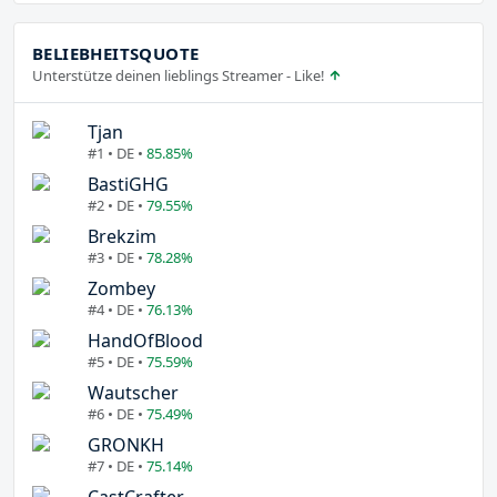
BELIEBHEITSQUOTE
Unterstütze deinen lieblings Streamer - Like!
Tjan
#1 • DE •
85.85%
BastiGHG
#2 • DE •
79.55%
Brekzim
#3 • DE •
78.28%
Zombey
#4 • DE •
76.13%
HandOfBlood
#5 • DE •
75.59%
Wautscher
#6 • DE •
75.49%
GRONKH
#7 • DE •
75.14%
CastCrafter