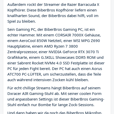
Außerdem rockt der Streamer die Razer Barracuda X
Kopfhörer. Diese BiberBros Kopfhörer liefern einen
knallharten Sound, der BiberBros dabei hilft, voll im
Spiel zu bleiben.
Sein Gaming PC, der BiberBros Gaming PC, ist ein
echter Hammer. Mit einem CORSAIR 7000X Gehäuse,
einem AeroCool 850W Netzteil, einer MSI MPG Z690
Hauptplatine, einem AMD Ryzen 7 3800
Zentralprozessor, einer NVIDIA GeForce RTX 3070 Ti
Grafikkarte, einem G.SKILL Showcases DDR5 ROM und
einer Sabrent Rocket NVMe 4.0 SSD Festplatte ist dieser
PC für jeden Fight bereit. Der PC hat auch einen Aorus
ATC700 PC-LÜFTER, um sicherzustellen, dass die Teile
auch während intensiven Zocken kühl bleiben.
Für echt chillige Streams hängt BiberBros auf seinem
Dxracer AIR Gaming-Stuhl ab. Mit seiner coolen Form
und anpassbaren Settings ist dieser BiberBros Gaming-
Stuhl einfach nur Bombe für lange Zock-Sessions.
Und dann haben wir da noch das BiberBros Mikrofon,