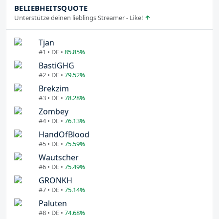
BELIEBHEITSQUOTE
Unterstütze deinen lieblings Streamer - Like!
Tjan
#1 • DE •
85.85%
BastiGHG
#2 • DE •
79.52%
Brekzim
#3 • DE •
78.28%
Zombey
#4 • DE •
76.13%
HandOfBlood
#5 • DE •
75.59%
Wautscher
#6 • DE •
75.49%
GRONKH
#7 • DE •
75.14%
Paluten
#8 • DE •
74.68%