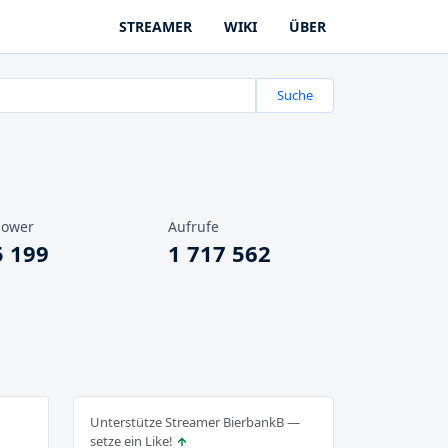
STREAMER
WIKI
ÜBER
Suche
lower
Aufrufe
5 199
1 717 562
Unterstütze Streamer BierbankB —
setze ein Like!