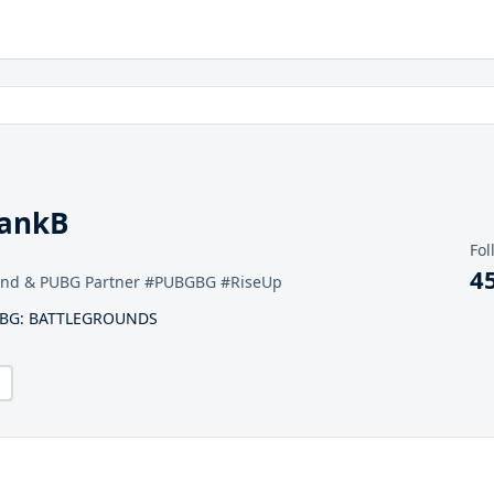
bankB
Fol
4
cend & PUBG Partner #PUBGBG #RiseUp
 PUBG: BATTLEGROUNDS