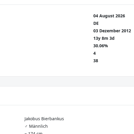
04 August 2026
DE
03 Dezember 2012
13y 8m 3d
30.06%
4
38
Jakobus Bierbankus
♂️ Männlich
~ 174 cm