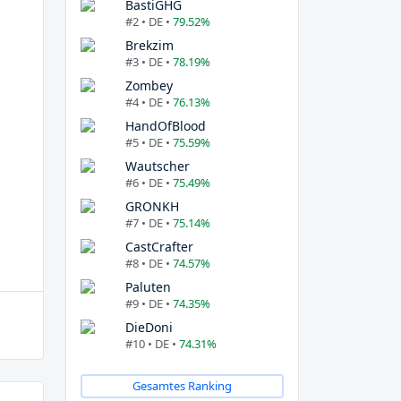
BastiGHG
#2 • DE •
79.52%
Brekzim
#3 • DE •
78.19%
Zombey
#4 • DE •
76.13%
HandOfBlood
#5 • DE •
75.59%
Wautscher
#6 • DE •
75.49%
GRONKH
#7 • DE •
75.14%
CastCrafter
#8 • DE •
74.57%
Paluten
#9 • DE •
74.35%
DieDoni
#10 • DE •
74.31%
Gesamtes Ranking