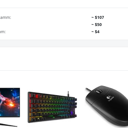
gramm:
~ $107
~ $50
mm:
~ $4