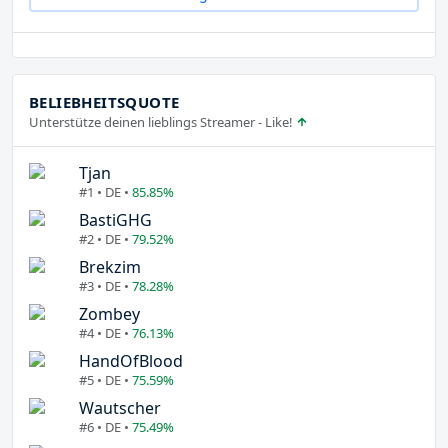
BELIEBHEITSQUOTE
Unterstütze deinen lieblings Streamer - Like!
Tjan
#1 • DE •
85.85%
BastiGHG
#2 • DE •
79.52%
Brekzim
#3 • DE •
78.28%
Zombey
#4 • DE •
76.13%
HandOfBlood
#5 • DE •
75.59%
Wautscher
#6 • DE •
75.49%