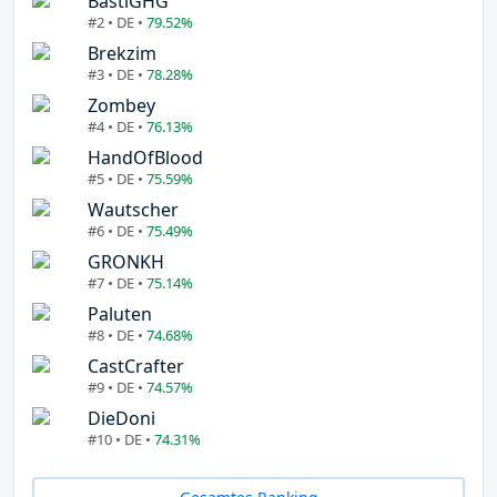
BastiGHG
#2 • DE •
79.52%
Brekzim
#3 • DE •
78.28%
Zombey
#4 • DE •
76.13%
HandOfBlood
#5 • DE •
75.59%
Wautscher
#6 • DE •
75.49%
GRONKH
#7 • DE •
75.14%
Paluten
#8 • DE •
74.68%
CastCrafter
#9 • DE •
74.57%
DieDoni
#10 • DE •
74.31%