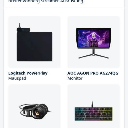
BreitenVonBerg Streamer-Ausrüstung
Logitech PowerPlay
AOC AGON PRO AG274QG
Mauspad
Monitor