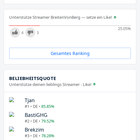
Unterstütze Streamer BreitenVonBerg — setze ein Like!
25.05
%
4
3
Gesamtes Ranking
BELIEBHEITSQUOTE
Unterstütze deinen lieblings Streamer - Like!
Tjan
#1 • DE •
85.85%
BastiGHG
#2 • DE •
79.52%
Brekzim
#3 • DE •
78.28%