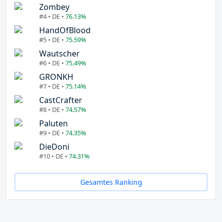
Zombey
#4 • DE •
76.13%
HandOfBlood
#5 • DE •
75.59%
Wautscher
#6 • DE •
75.49%
GRONKH
#7 • DE •
75.14%
CastCrafter
#8 • DE •
74.57%
Paluten
#9 • DE •
74.35%
DieDoni
#10 • DE •
74.31%
Gesamtes Ranking