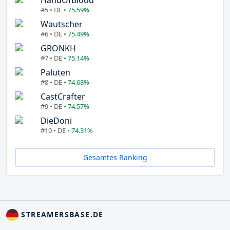
#5 • DE •
75.59%
Wautscher
#6 • DE •
75.49%
GRONKH
#7 • DE •
75.14%
Paluten
#8 • DE •
74.68%
CastCrafter
#9 • DE •
74.57%
DieDoni
#10 • DE •
74.31%
Gesamtes Ranking
STREAMERSBASE.DE