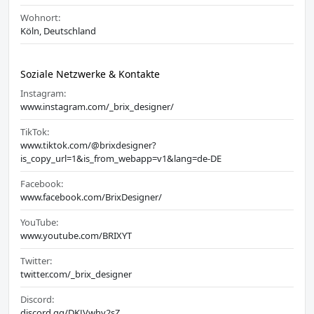
Wohnort:
Köln, Deutschland
Soziale Netzwerke & Kontakte
Instagram:
www.instagram.com/_brix_designer/
TikTok:
www.tiktok.com/@brixdesigner?
is_copy_url=1&is_from_webapp=v1&lang=de-DE
Facebook:
www.facebook.com/BrixDesigner/
YouTube:
www.youtube.com/BRIXYT
Twitter:
twitter.com/_brix_designer
Discord:
discord.gg/DKJVwhy2sZ