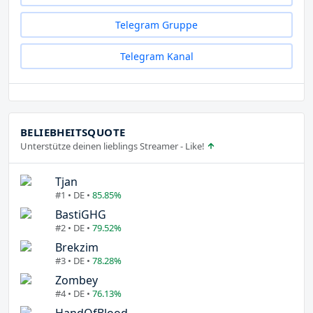
Telegram Gruppe
Telegram Kanal
BELIEBHEITSQUOTE
Unterstütze deinen lieblings Streamer - Like!
Tjan
#1 • DE •
85.85%
BastiGHG
#2 • DE •
79.52%
Brekzim
#3 • DE •
78.28%
Zombey
#4 • DE •
76.13%
HandOfBlood