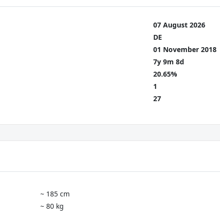
07 August 2026
DE
01 November 2018
7y 9m 8d
20.65%
1
27
~ 185 cm
~ 80 kg