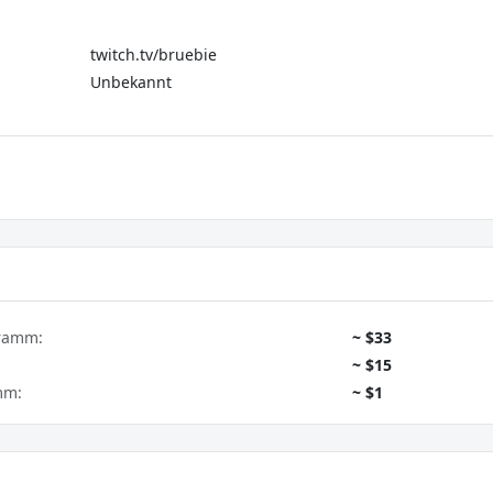
twitch.tv/bruebie
Unbekannt
gramm:
~ $33
~ $15
mm:
~ $1