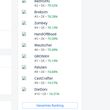
BastiGHG
#2 • DE •
79.52%
Brekzim
#3 • DE •
78.28%
Zombey
#4 • DE •
76.13%
HandOfBlood
#5 • DE •
75.59%
Wautscher
#6 • DE •
75.49%
GRONKH
#7 • DE •
75.14%
Paluten
#8 • DE •
74.68%
CastCrafter
#9 • DE •
74.57%
DieDoni
#10 • DE •
74.31%
Gesamtes Ranking