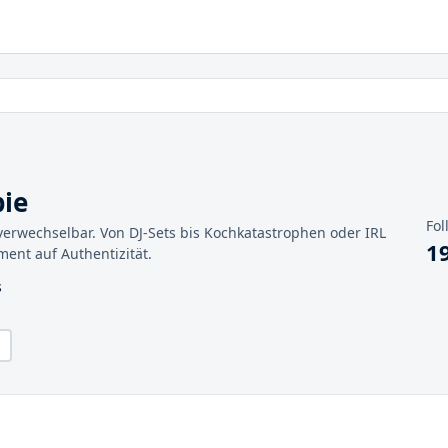
ie
Fol
nverwechselbar. Von DJ-Sets bis Kochkatastrophen oder IRL
1
nment auf Authentizität.
s