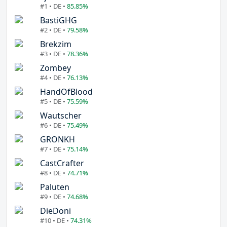
#1 • DE •
85.85%
BastiGHG
#2 • DE •
79.58%
Brekzim
#3 • DE •
78.36%
Zombey
#4 • DE •
76.13%
HandOfBlood
#5 • DE •
75.59%
Wautscher
#6 • DE •
75.49%
GRONKH
#7 • DE •
75.14%
CastCrafter
#8 • DE •
74.71%
Paluten
#9 • DE •
74.68%
DieDoni
#10 • DE •
74.31%