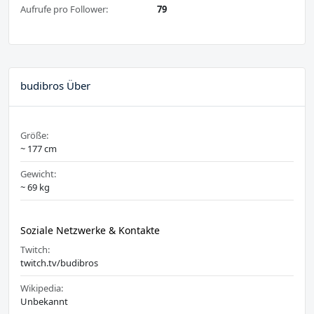
Aufrufe pro Follower:
79
budibros Über
Größe:
~ 177 cm
Gewicht:
~ 69 kg
Soziale Netzwerke & Kontakte
Twitch:
twitch.tv/budibros
Wikipedia:
Unbekannt