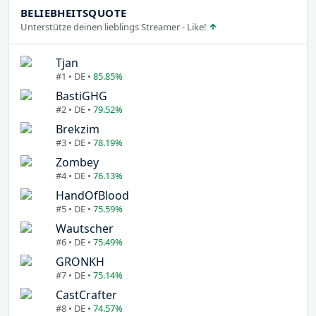
BELIEBHEITSQUOTE
Unterstütze deinen lieblings Streamer - Like!
Tjan
#1 • DE •
85.85%
BastiGHG
#2 • DE •
79.52%
Brekzim
#3 • DE •
78.19%
Zombey
#4 • DE •
76.13%
HandOfBlood
#5 • DE •
75.59%
Wautscher
#6 • DE •
75.49%
GRONKH
#7 • DE •
75.14%
CastCrafter
#8 • DE •
74.57%