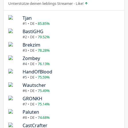
Unterstütze deinen lieblings Streamer - Like!
Tjan
#1 • DE •
85.85%
BastiGHG
#2 • DE •
79.52%
Brekzim
#3 • DE •
78.28%
Zombey
#4 • DE •
76.13%
HandOfBlood
#5 • DE •
75.59%
Wautscher
#6 • DE •
75.49%
GRONKH
#7 • DE •
75.14%
Paluten
#8 • DE •
74.68%
CastCrafter