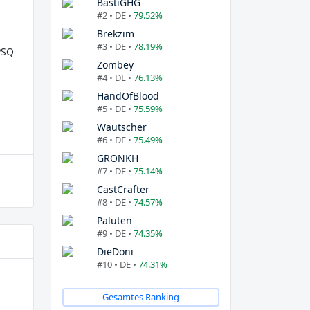
BastiGHG
#2 • DE •
79.52%
Brekzim
#3 • DE •
78.19%
PSQ
Zombey
#4 • DE •
76.13%
HandOfBlood
#5 • DE •
75.59%
Wautscher
#6 • DE •
75.49%
GRONKH
#7 • DE •
75.14%
CastCrafter
#8 • DE •
74.57%
Paluten
#9 • DE •
74.35%
DieDoni
#10 • DE •
74.31%
Gesamtes Ranking