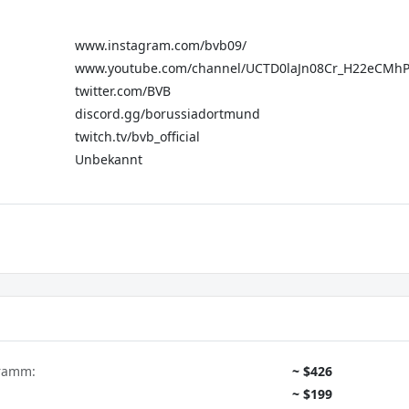
www.instagram.com/bvb09/
www.youtube.com/channel/UCTD0laJn08Cr_H22eCMh
twitter.com/BVB
discord.gg/borussiadortmund
twitch.tv/bvb_official
Unbekannt
gramm:
~ $426
~ $199