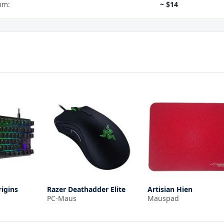
mm:
~ $14
rigins
Razer Deathadder Elite
Artisian Hien
PC-Maus
Mauspad