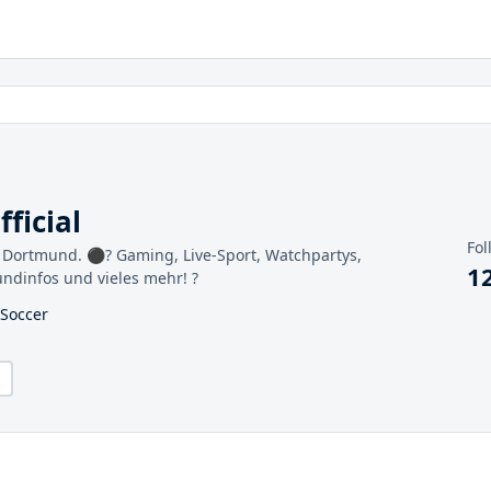
ficial
Fol
ia Dortmund. ⚫️? Gaming, Live-Sport, Watchpartys,
1
ndinfos und vieles mehr! ?
 Soccer