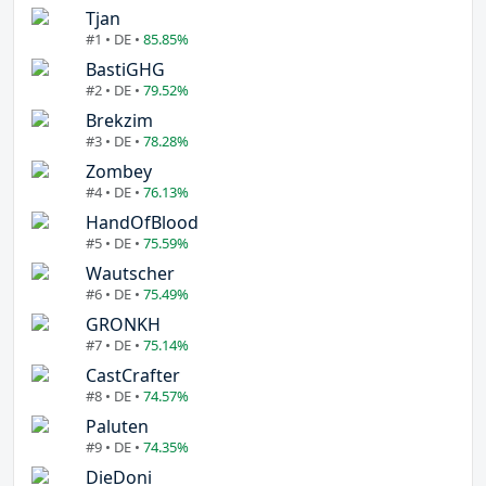
Tjan
#1 • DE •
85.85%
BastiGHG
#2 • DE •
79.52%
Brekzim
#3 • DE •
78.28%
Zombey
#4 • DE •
76.13%
HandOfBlood
#5 • DE •
75.59%
Wautscher
#6 • DE •
75.49%
GRONKH
#7 • DE •
75.14%
CastCrafter
#8 • DE •
74.57%
Paluten
#9 • DE •
74.35%
DieDoni