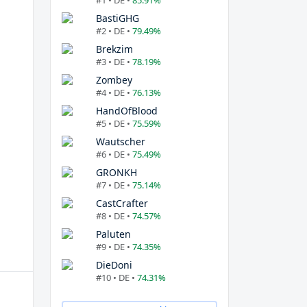
#1 • DE •
85.91%
BastiGHG
#2 • DE •
79.49%
Brekzim
#3 • DE •
78.19%
Zombey
#4 • DE •
76.13%
HandOfBlood
#5 • DE •
75.59%
Wautscher
#6 • DE •
75.49%
GRONKH
#7 • DE •
75.14%
CastCrafter
#8 • DE •
74.57%
Paluten
#9 • DE •
74.35%
DieDoni
#10 • DE •
74.31%