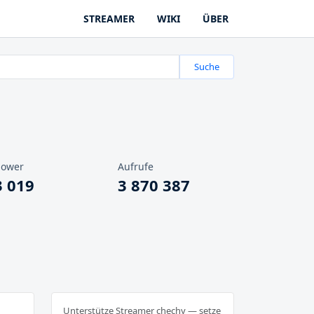
STREAMER
WIKI
ÜBER
Suche
lower
Aufrufe
3 019
3 870 387
Unterstütze Streamer chechy — setze