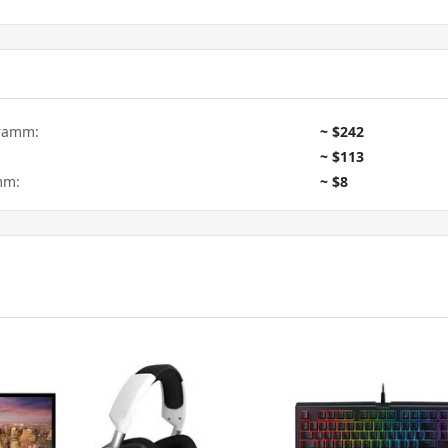
gramm:
~ $242
~ $113
mm:
~ $8