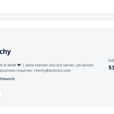
echy
Fol
lo & WoW ❤! | Joine meinen Discord Server, um keinen
5
 business inquiries: chechy@actinect.com
 Palworld