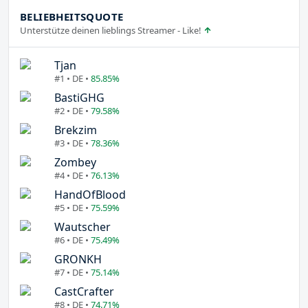
BELIEBHEITSQUOTE
Unterstütze deinen lieblings Streamer - Like!
Tjan
#1 • DE •
85.85%
BastiGHG
#2 • DE •
79.58%
Brekzim
#3 • DE •
78.36%
Zombey
#4 • DE •
76.13%
HandOfBlood
#5 • DE •
75.59%
Wautscher
#6 • DE •
75.49%
GRONKH
#7 • DE •
75.14%
CastCrafter
#8 • DE •
74.71%