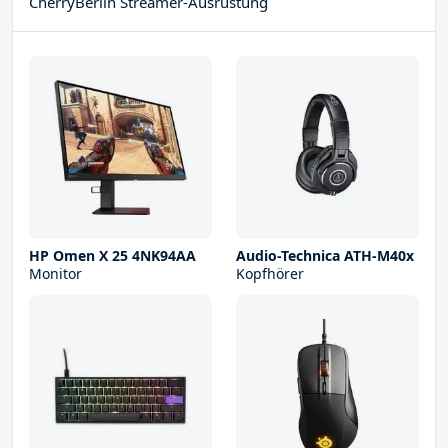
CherryBerlin Streamer-Ausrüstung
HP Omen X 25 4NK94AA
Audio-Technica ATH-M40x
Monitor
Kopfhörer