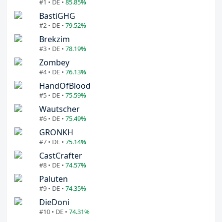
#1 • DE •
85.85%
BastiGHG
#2 • DE •
79.52%
Brekzim
#3 • DE •
78.19%
Zombey
#4 • DE •
76.13%
HandOfBlood
#5 • DE •
75.59%
Wautscher
#6 • DE •
75.49%
GRONKH
#7 • DE •
75.14%
CastCrafter
#8 • DE •
74.57%
Paluten
#9 • DE •
74.35%
DieDoni
#10 • DE •
74.31%