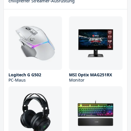
chilipfeffer Streamer-Ausrüstung
Logitech G G502
MSI Optix MAG251RX
PC-Maus
Monitor