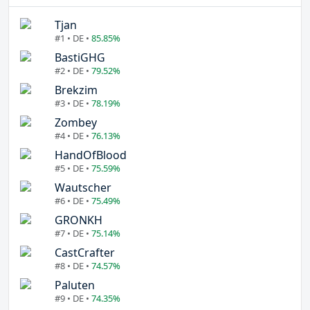
Tjan
#1 • DE •
85.85%
BastiGHG
#2 • DE •
79.52%
Brekzim
#3 • DE •
78.19%
Zombey
#4 • DE •
76.13%
HandOfBlood
#5 • DE •
75.59%
Wautscher
#6 • DE •
75.49%
GRONKH
#7 • DE •
75.14%
CastCrafter
#8 • DE •
74.57%
Paluten
#9 • DE •
74.35%