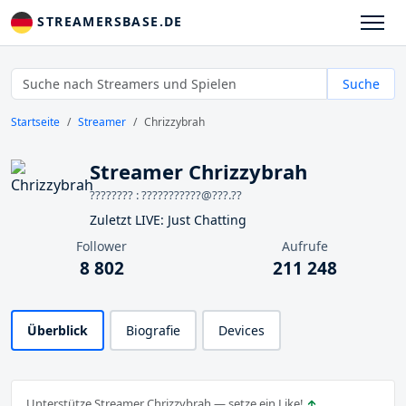
STREAMERSBASE.DE
Suche
Startseite
Streamer
Chrizzybrah
Streamer Chrizzybrah
???????? : ???????????@???.??
Zuletzt LIVE: Just Chatting
Follower
Aufrufe
8 802
211 248
Überblick
Biografie
Devices
Unterstütze Streamer Chrizzybrah — setze ein Like!