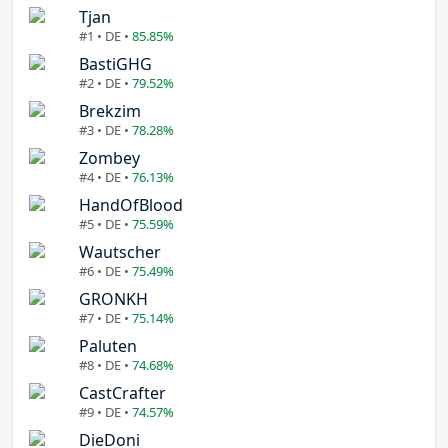
Tjan
#1 • DE •
85.85%
BastiGHG
#2 • DE •
79.52%
Brekzim
#3 • DE •
78.28%
Zombey
#4 • DE •
76.13%
HandOfBlood
#5 • DE •
75.59%
Wautscher
#6 • DE •
75.49%
GRONKH
#7 • DE •
75.14%
Paluten
#8 • DE •
74.68%
CastCrafter
#9 • DE •
74.57%
DieDoni