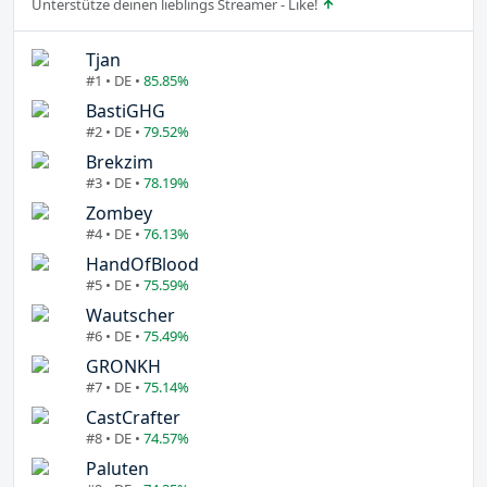
Unterstütze deinen lieblings Streamer - Like!
Tjan
#1 • DE •
85.85%
BastiGHG
#2 • DE •
79.52%
Brekzim
#3 • DE •
78.19%
Zombey
#4 • DE •
76.13%
HandOfBlood
#5 • DE •
75.59%
Wautscher
#6 • DE •
75.49%
GRONKH
#7 • DE •
75.14%
CastCrafter
#8 • DE •
74.57%
Paluten