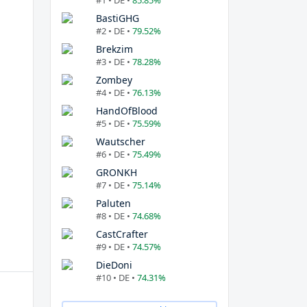
#1 • DE •
85.85%
BastiGHG
#2 • DE •
79.52%
Brekzim
#3 • DE •
78.28%
Zombey
#4 • DE •
76.13%
HandOfBlood
#5 • DE •
75.59%
Wautscher
#6 • DE •
75.49%
GRONKH
#7 • DE •
75.14%
Paluten
#8 • DE •
74.68%
CastCrafter
#9 • DE •
74.57%
DieDoni
#10 • DE •
74.31%