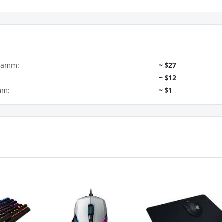
gramm:
~ $27
~ $12
mm:
~ $1