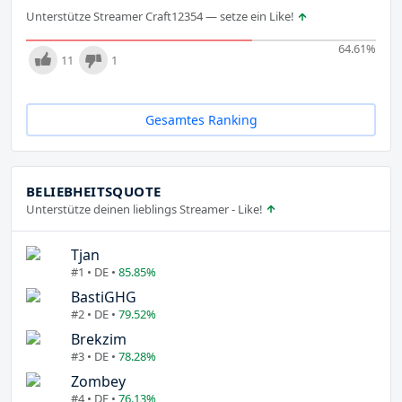
Unterstütze Streamer Craft12354 — setze ein Like!
64.61
%
11
1
Gesamtes Ranking
BELIEBHEITSQUOTE
Unterstütze deinen lieblings Streamer - Like!
Tjan
#1 • DE •
85.85%
BastiGHG
#2 • DE •
79.52%
Brekzim
#3 • DE •
78.28%
Zombey
#4 • DE •
76.13%