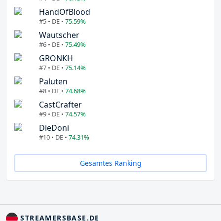
HandOfBlood
#5 • DE •
75.59%
Wautscher
#6 • DE •
75.49%
GRONKH
#7 • DE •
75.14%
Paluten
#8 • DE •
74.68%
CastCrafter
#9 • DE •
74.57%
DieDoni
#10 • DE •
74.31%
Gesamtes Ranking
STREAMERSBASE.DE