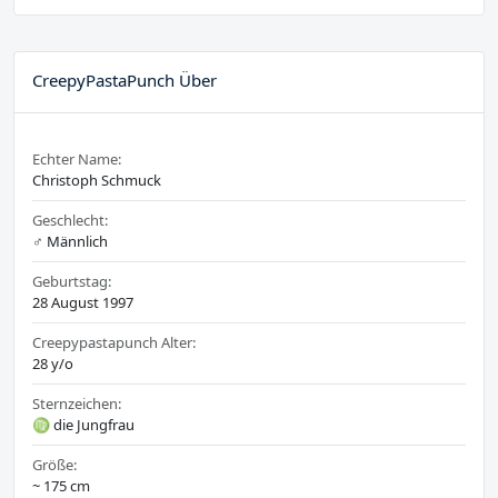
CreepyPastaPunch Über
Echter Name:
Christoph Schmuck
Geschlecht:
♂️ Männlich
Geburtstag:
28 August 1997
Creepypastapunch Alter:
28 y/o
Sternzeichen:
♍ die Jungfrau
Größe:
~ 175 cm