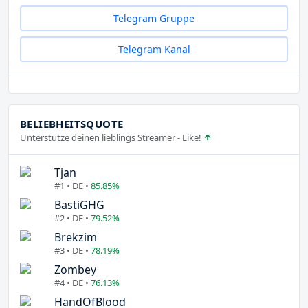
Telegram Gruppe
Telegram Kanal
BELIEBHEITSQUOTE
Unterstütze deinen lieblings Streamer - Like!
Tjan
#1 • DE •
85.85%
BastiGHG
#2 • DE •
79.52%
Brekzim
#3 • DE •
78.19%
Zombey
#4 • DE •
76.13%
HandOfBlood