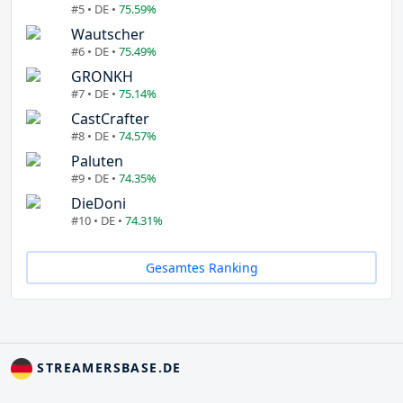
#5 • DE •
75.59%
Wautscher
#6 • DE •
75.49%
GRONKH
#7 • DE •
75.14%
CastCrafter
#8 • DE •
74.57%
Paluten
#9 • DE •
74.35%
DieDoni
#10 • DE •
74.31%
Gesamtes Ranking
STREAMERSBASE.DE