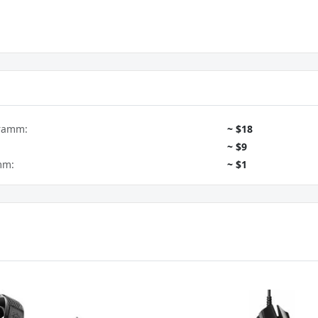
gramm:
~ $18
~ $9
mm:
~ $1