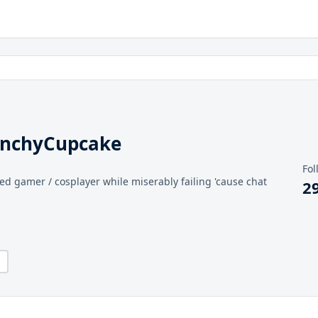
unchyCupcake
Fol
ed gamer / cosplayer while miserably failing 'cause chat
2