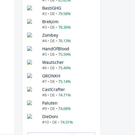
#1 • DE •
85.85%
BastiGHG
#2 • DE •
79.58%
Brekzim
#3 • DE •
78.36%
Zombey
#4 • DE •
76.13%
HandOfBlood
#5 • DE •
75.59%
Wautscher
#6 • DE •
75.49%
GRONKH
#7 • DE •
75.14%
CastCrafter
#8 • DE •
74.71%
Paluten
#9 • DE •
74.68%
DieDoni
#10 • DE •
74.31%