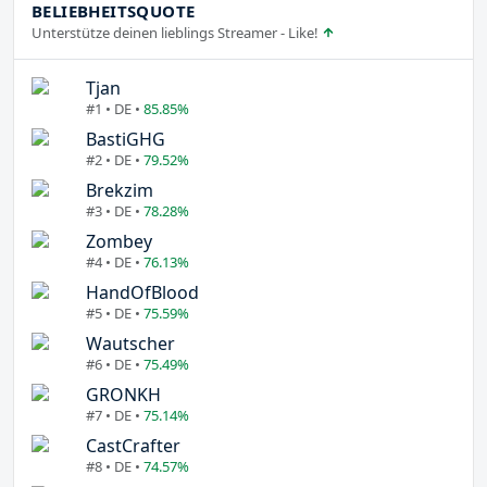
BELIEBHEITSQUOTE
Unterstütze deinen lieblings Streamer - Like!
Tjan
#1 • DE •
85.85%
BastiGHG
#2 • DE •
79.52%
Brekzim
#3 • DE •
78.28%
Zombey
#4 • DE •
76.13%
HandOfBlood
#5 • DE •
75.59%
Wautscher
#6 • DE •
75.49%
GRONKH
#7 • DE •
75.14%
CastCrafter
#8 • DE •
74.57%