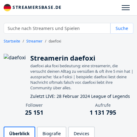
STREAMERSBASE.DE
Suche
Startseite
Streamer
daefoxi
Streamerin daefoxi
daefoxi aka foxi bedeutung: eine streamerin, die
versucht deinen Alltag zu versüßen & oft ihre 5 min hat |
aussprache: 'daːə f-ɒks​i | beispiele: daefoxi liest deine
Nachricht oftmals falsch vor. daefoxi liebt ihre
Community über alles.
Zuletzt LIVE: 28 Februar 2024 League of Legends
Follower
Aufrufe
25 151
1 131 795
Überblick
Biografie
Devices