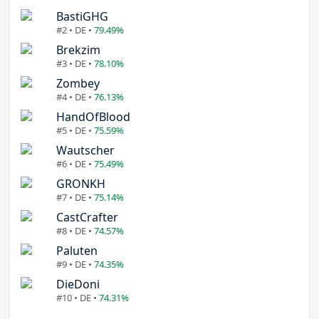
BastiGHG
#2 • DE •
79.49%
Brekzim
#3 • DE •
78.10%
Zombey
#4 • DE •
76.13%
HandOfBlood
#5 • DE •
75.59%
Wautscher
#6 • DE •
75.49%
GRONKH
#7 • DE •
75.14%
CastCrafter
#8 • DE •
74.57%
Paluten
#9 • DE •
74.35%
DieDoni
#10 • DE •
74.31%