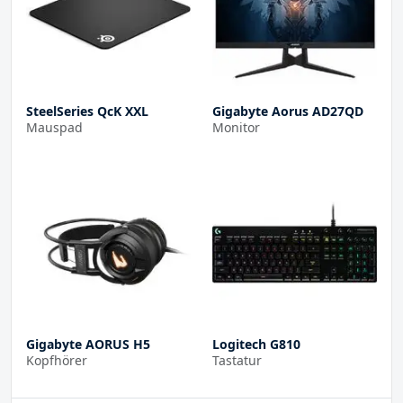
SteelSeries QcK XXL
Gigabyte Aorus AD27QD
Mauspad
Monitor
Gigabyte AORUS H5
Logitech G810
Kopfhörer
Tastatur